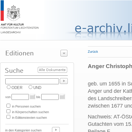
Zurück
Anger Christop
geb. um 1655 in S
ODER
UND
Anger und der Kath
von
bis
des Landschreiber
zwischen 1677 un
in Personen suchen
in Körperschaften suchen
Nachweis: AT-ÖStA
in Editionstexten suchen
Gutachten vom 15. 
in den Kategorien suchen
Beilage F.