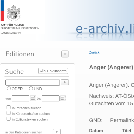
Zurück
Anger (Angerer
Anger (Angerer),
ODER
UND
Nachweis: AT-ÖStA
von
bis
Gutachten vom 15
in Personen suchen
in Körperschaften suchen
GND:
Permalink
in Editionstexten suchen
Datum
Titel
in den Kategorien suchen