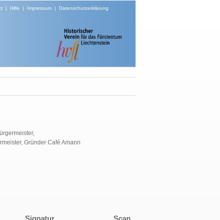
t
|
Hilfe
|
Impressum
|
Datenschutzerklärung
ürgermeister,
ermeister, Gründer Café Amann
Signatur
Scan