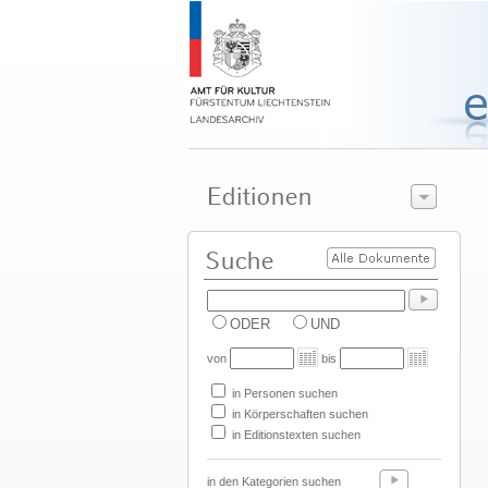
ODER
UND
von
bis
in Personen suchen
in Körperschaften suchen
in Editionstexten suchen
in den Kategorien suchen