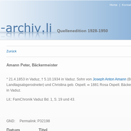
Home
|
Kontak
Quellenedition 1928-1950
Zurück
Amann Peter, Bäckermeister
* 21.4.1853 in Vaduz, † 5.10.1934 in Vaduz. Sohn von
Joseph Anton Amann
(B
Landtagsabgerodneter) und Christina geb. Ospelt. ∞ 1881 Rosa Ospelt. Bäck
in Vaduz.
Lit.: FamChronik Vaduz Bd. 1, S. 19 und 43.
GND:
Permalink: P32198
Datum
Titel