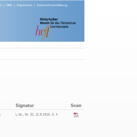
t
|
Hilfe
|
Impressum
|
Datenschutzerklärung
Signatur
Scan
,
L.Vo., Nr. 32, 11.8.1916, S. 4