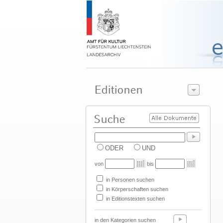
ODER
UND
von
bis
in Personen suchen
in Körperschaften suchen
in Editionstexten suchen
in den Kategorien suchen