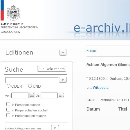
Zurück
Ashton Algernon (Benne
* 9.12.1859 in Durham, 10.
ODER
UND
Lit.:
Wikipedia
von
bis
GND:
Permalink: P31191
in Personen suchen
Datum
Titel
in Körperschaften suchen
in Editionstexten suchen
in den Kategorien suchen