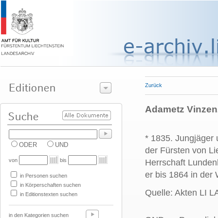
Zurück
Adametz Vinzenz
* 1835. Jungjäger
ODER
UND
der Fürsten von Li
von
bis
Herrschaft Lunden
er bis 1864 in der
in Personen suchen
in Körperschaften suchen
Quelle: Akten LI 
in Editionstexten suchen
in den Kategorien suchen