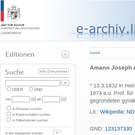
Zurück
Amann Joseph Al
* 13.3.1832 in Hei
ODER
UND
1874 a.o. Prof. fü
von
bis
gegründeten gynäk
in Personen suchen
Lit.:
Wikipedia
;
ND
in Körperschaften suchen
in Editionstexten suchen
GND:
123137330
in den Kategorien suchen