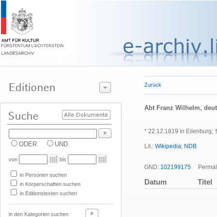
Zurück
Abt Franz Wilhelm, deu
* 22.12.1819 in Eilenburg;
ODER
UND
Lit.:
Wikipedia
;
NDB
von
bis
GND:
102199175
Permali
in Personen suchen
Datum
Titel
in Körperschaften suchen
in Editionstexten suchen
in den Kategorien suchen