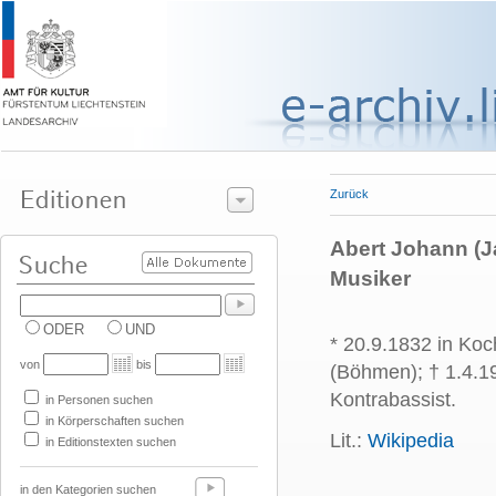
Zurück
Abert Johann (J
Musiker
ODER
UND
* 20.9.1832 in Koc
von
bis
(Böhmen); † 1.4.19
Kontrabassist.
in Personen suchen
in Körperschaften suchen
Lit.:
Wikipedia
in Editionstexten suchen
in den Kategorien suchen