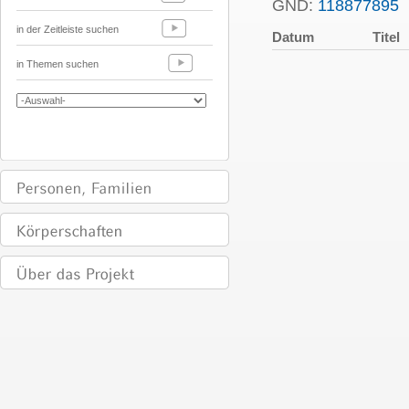
GND:
118877895
P
in der Zeitleiste suchen
Datum
Titel
in Themen suchen