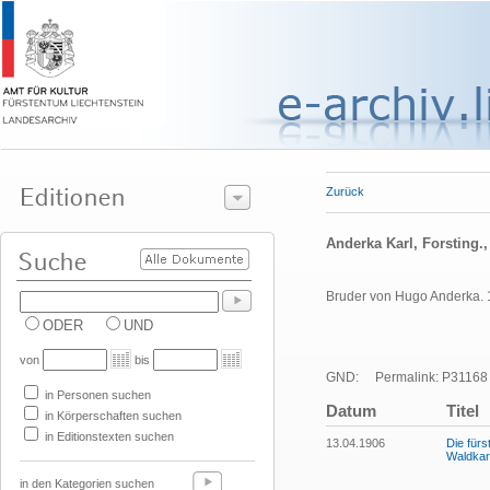
Zurück
Anderka Karl, Forsting.,
Bruder von Hugo Anderka. 19
ODER
UND
von
bis
GND:
Permalink: P31168
in Personen suchen
Datum
Titel
in Körperschaften suchen
in Editionstexten suchen
13.04.1906
Die fürs
Waldkart
in den Kategorien suchen