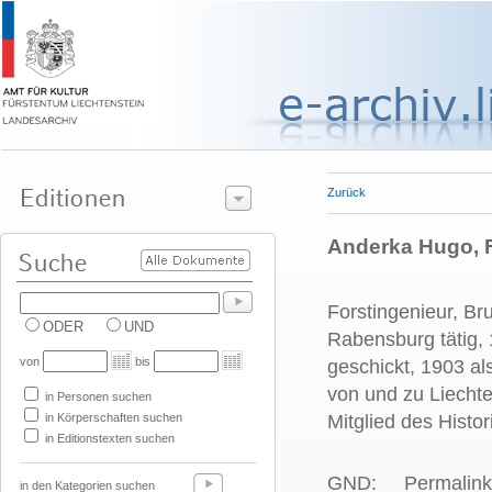
Zurück
Anderka Hugo, Fo
Forstingenieur, Br
ODER
UND
Rabensburg tätig,
von
bis
geschickt, 1903 al
von und zu Liechte
in Personen suchen
in Körperschaften suchen
Mitglied des Histo
in Editionstexten suchen
GND:
Permalink
in den Kategorien suchen