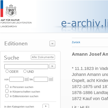
Zurück
Amann Josef An
* 11.1.1823 in Va
ODER
UND
Johann Amann und 
von
bis
Ospelt, acht Kind
1872-1875 und 187
in Personen suchen
in Körperschaften suchen
1878-1886 Landtag
in Editionstexten suchen
1872 Kauf von Gaf
in den Kategorien suchen
Lit.: HLFL