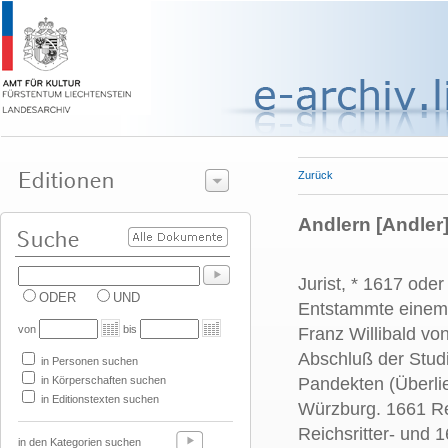
Zurück
Andlern [Andler]
Jurist, * 1617 ode
ODER
UND
Entstammte einem 
von
bis
Franz Willibald v
Abschluß der Studi
in Personen suchen
in Körperschaften suchen
Pandekten (Überlie
in Editionstexten suchen
Würzburg. 1661 Re
Reichsritter- und
in den Kategorien suchen