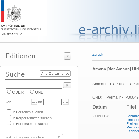
Zurück
Amann [der Amann] Ulr
Ammann. 1317 und 1317 am E
ODER
UND
GND:
Permalink: P30649
von
bis
Datum
Titel
in Personen suchen
27.09.1428
Johanne
in Körperschaften suchen
Lindaue
Freiherr
in Editionstexten suchen
Rechte 
Eschner
in den Kategorien suchen