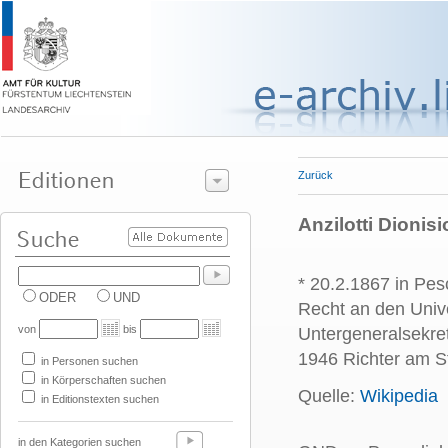
Zurück
Anzilotti Dionisio
* 20.2.1867 in Pesc
ODER
UND
Recht an den Univ
von
bis
Untergeneralsekre
1946 Richter am St
in Personen suchen
in Körperschaften suchen
Quelle:
Wikipedia
in Editionstexten suchen
in den Kategorien suchen