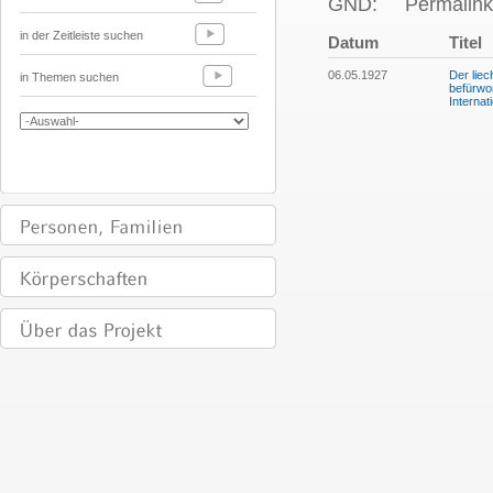
GND:
Permalink
in der Zeitleiste suchen
Datum
Titel
06.05.1927
Der liec
in Themen suchen
befürwor
Internat