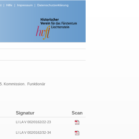
t
|
Hilfe
|
Impressum
|
Datenschutzerklärung
 5. Kommission. Funktionär
Signatur
Scan
LI LA V 002/0162/22-23
LI LA V 002/0162/32-34