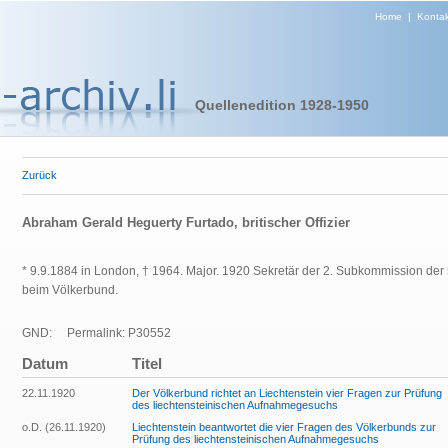
Home
|
Kontak
Quellenedition 1928-1950
Zurück
Abraham Gerald Heguerty Furtado, britischer Offizier
* 9.9.1884 in London, † 1964. Major. 1920 Sekretär der 2. Subkommission der
beim Völkerbund.
GND:
Permalink: P30552
Datum
Titel
22.11.1920
Der Völkerbund richtet an Liechtenstein vier Fragen zur Prüfung
des liechtensteinischen Aufnahmegesuchs
o.D. (26.11.1920)
Liechtenstein beantwortet die vier Fragen des Völkerbunds zur
Prüfung des liechtensteinischen Aufnahmegesuchs