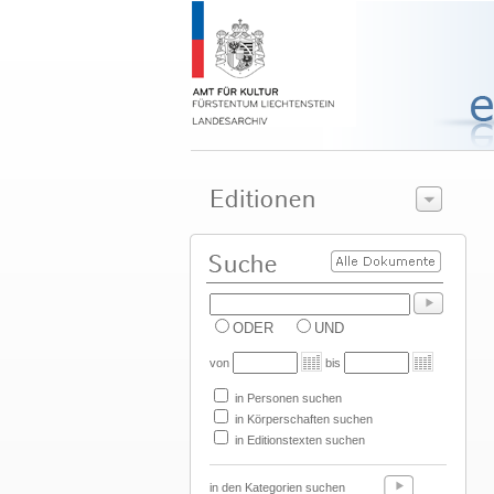
ODER
UND
von
bis
in Personen suchen
in Körperschaften suchen
in Editionstexten suchen
in den Kategorien suchen