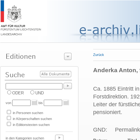
Zurück
Anderka Anton, 
Ca. 1885 Eintritt i
ODER
UND
Forstdirektion. 192
von
bis
Leiter der fürstlic
pensioniert.
in Personen suchen
in Körperschaften suchen
in Editionstexten suchen
GND:
Permalink
in den Kategorien suchen