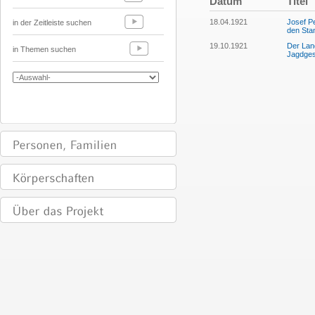
Datum
Titel
18.04.1921
Josef P
in der Zeitleiste suchen
den Sta
19.10.1921
Der Lan
in Themen suchen
Jagdges