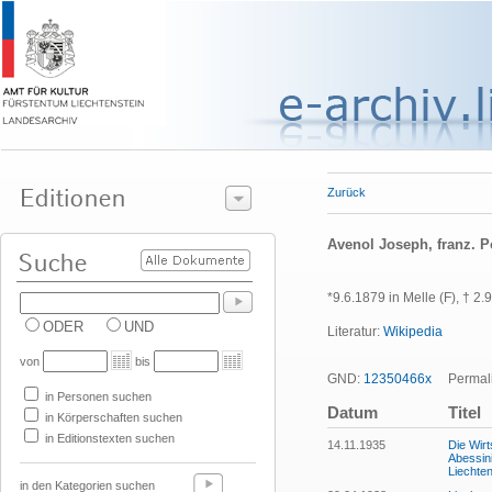
Zurück
Avenol Joseph, franz. P
*9.6.1879 in Melle (F), † 2
ODER
UND
Literatur:
Wikipedia
von
bis
GND:
12350466x
Permali
in Personen suchen
Datum
Titel
in Körperschaften suchen
in Editionstexten suchen
14.11.1935
Die Wir
Abessini
Liechten
in den Kategorien suchen