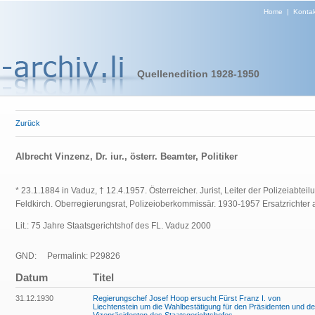
Home
|
Kontak
Quellenedition 1928-1950
Zurück
Albrecht Vinzenz, Dr. iur., österr. Beamter, Politiker
* 23.1.1884 in Vaduz, † 12.4.1957.
Österreicher. Jurist,
Leiter der Polizeiabtei
Feldkirch. Oberregierungsrat, Polizeioberkommissär. 1930-1957 Ersatzrichter 
Lit.: 75 Jahre Staatsgerichtshof des FL. Vaduz 2000
GND:
Permalink: P29826
Datum
Titel
31.12.1930
Regierungschef Josef Hoop ersucht Fürst Franz I. von
Liechtenstein um die Wahlbestätigung für den Präsidenten und d