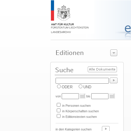
ODER
UND
von
bis
in Personen suchen
in Körperschaften suchen
in Editionstexten suchen
in den Kategorien suchen