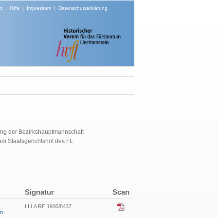
t
|
Hilfe
|
Impressum
|
Datenschutzerklärung
lung der Bezirkshauptmannschaft
am Staatsgerichtshof des FL.
Signatur
Scan
LI LA RE 1930/8437
en