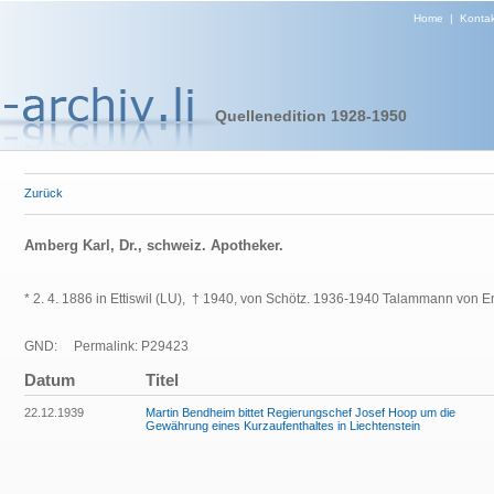
Home
|
Kontak
Quellenedition 1928-1950
Zurück
Amberg Karl, Dr., schweiz. Apotheker.
* 2. 4. 1886 in Ettiswil (LU), † 1940, von Schötz. 1936-1940 Talammann von E
GND:
Permalink: P29423
Datum
Titel
22.12.1939
Martin Bendheim bittet Regierungschef Josef Hoop um die
Gewährung eines Kurzaufenthaltes in Liechtenstein