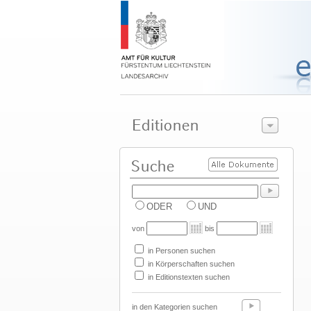
ODER
UND
von
bis
in Personen suchen
in Körperschaften suchen
in Editionstexten suchen
in den Kategorien suchen