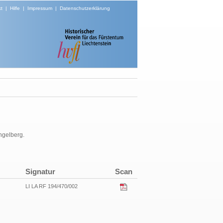
t
|
Hilfe
|
Impressum
|
Datenschutzerklärung
ngelberg.
Signatur
Scan
LI LA RF 194/470/002