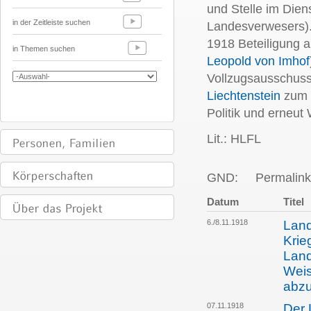
und Stelle im Dien
in der Zeitleiste suchen
Landesverwesers).
1918 Beteiligung 
in Themen suchen
Leopold von Imhof
Vollzugsausschuss
Liechtenstein
zum 
Politik und erneut
Lit.: HLFL
GND:
Permalink
Datum
Titel
6./8.11.1918
Land
Krie
Land
Weis
abz
07.11.1918
Der 