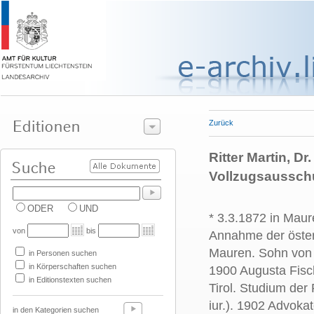
Zurück
Ritter Martin, Dr
Vollzugsaussch
ODER
UND
* 3.3.1872 in Maur
von
bis
Annahme der öster
Mauren. Sohn von F
in Personen suchen
in Körperschaften suchen
1900 Augusta Fisch
in Editionstexten suchen
Tirol. Studium der
iur.). 1902 Advoka
in den Kategorien suchen