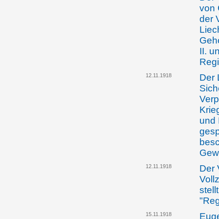
von 
der 
Liec
Geho
II. 
Regi
12.11.1918
Der 
Sich
Verp
Krie
und 
gesp
besc
Gewe
12.11.1918
Der 
Voll
stel
"Reg
15.11.1918
Euge