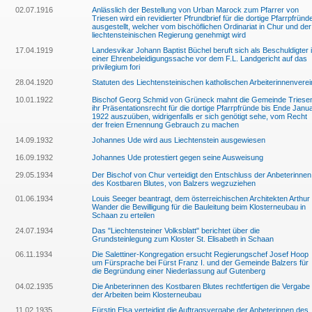
02.07.1916
Anlässlich der Bestellung von Urban Marock zum Pfarrer von
Triesen wird ein revidierter Pfrundbrief für die dortige Pfarrpfründ
ausgestellt, welcher vom bischöflichen Ordinariat in Chur und der
liechtensteinischen Regierung genehmigt wird
17.04.1919
Landesvikar Johann Baptist Büchel beruft sich als Beschuldigter 
einer Ehrenbeleidigungssache vor dem F.L. Landgericht auf das
privilegium fori
28.04.1920
Statuten des Liechtensteinischen katholischen Arbeiterinnenvere
10.01.1922
Bischof Georg Schmid von Grüneck mahnt die Gemeinde Triese
ihr Präsentationsrecht für die dortige Pfarrpfründe bis Ende Janu
1922 auszuüben, widrigenfalls er sich genötigt sehe, vom Recht
der freien Ernennung Gebrauch zu machen
14.09.1932
Johannes Ude wird aus Liechtenstein ausgewiesen
16.09.1932
Johannes Ude protestiert gegen seine Ausweisung
29.05.1934
Der Bischof von Chur verteidigt den Entschluss der Anbeterinnen
des Kostbaren Blutes, von Balzers wegzuziehen
01.06.1934
Louis Seeger beantragt, dem österreichischen Architekten Arthur
Wander die Bewilligung für die Bauleitung beim Klosterneubau in
Schaan zu erteilen
24.07.1934
Das "Liechtensteiner Volksblatt" berichtet über die
Grundsteinlegung zum Kloster St. Elisabeth in Schaan
06.11.1934
Die Salettiner-Kongregation ersucht Regierungschef Josef Hoop
um Fürsprache bei Fürst Franz I. und der Gemeinde Balzers für
die Begründung einer Niederlassung auf Gutenberg
04.02.1935
Die Anbeterinnen des Kostbaren Blutes rechtfertigen die Vergabe
der Arbeiten beim Klosterneubau
11.02.1935
Fürstin Elsa verteidigt die Auftragsvergabe der Anbeterinnen des