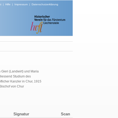
t
|
Hilfe
|
Impressum
|
Datenschutzerklärung
 Gieri (Landwirt) und Maria
hliessend Studium des
flicher Kanzler in Chur, 1915
Bischof von Chur
Signatur
Scan