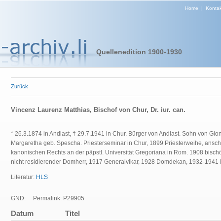
Home
|
Kontak
Quellenedition 1900-1930
Zurück
Vincenz Laurenz Matthias, Bischof von Chur, Dr. iur. can.
* 26.3.1874 in Andiast, † 29.7.1941 in Chur. Bürger von Andiast. Sohn von Gion
Margaretha geb. Spescha. Priesterseminar in Chur, 1899 Priesterweihe, ansc
kanonischen Rechts an der päpstl. Universität Gregoriana in Rom. 1908 bischö
nicht residierender Domherr, 1917 Generalvikar, 1928 Domdekan, 1932-1941 
Literatur:
HLS
GND:
Permalink: P29905
Datum
Titel