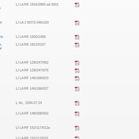
LI LA RE 1916/2865 ad 0001
e
in
LI LA J 007/S 046/100
ins
LI LA RE 1920/1458
n,
LI LA RE 1922/0157
ar
LI LA RF 129/247/062
LI LA RF 129/247/075
LI LA RF 145/186/023
LI LA RF 145/186/027
L.Vo., 1934.07.24
LI LA RF 148/268/002
LI LA RF 152/117/012a
LI LA RF 152/117/015