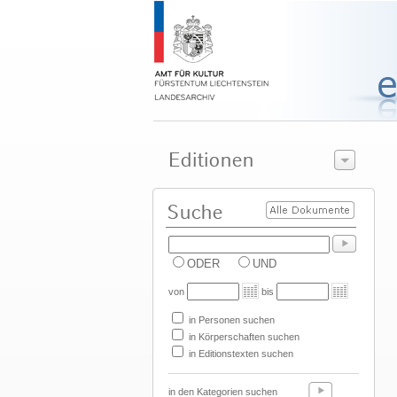
ODER
UND
von
bis
in Personen suchen
in Körperschaften suchen
in Editionstexten suchen
in den Kategorien suchen