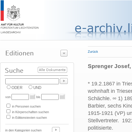
Zurück
Sprenger Josef,
* 19.2.1867 in Tri
ODER
UND
wohnhaft in Triese
von
bis
Schächle. ∞
1) 18
Barbier, sechs Kin
in Personen suchen
in Körperschaften suchen
1915-1921 (VP) u
in Editionstexten suchen
Stellvertreter. 19
politisierte.
in den Kategorien suchen