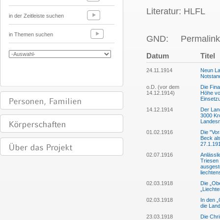
Literatur: HLFL
in der Zeitleiste suchen
in Themen suchen
GND:
Permalink
Datum
Titel
24.11.1914
Neun La
Notsta
o.D. (vor dem
Die Fin
14.12.1914)
Höhe vo
Einsetz
14.12.1914
Der Land
3000 Kro
Landesn
01.02.1916
Die "Vor
Beck als
27.1.19
02.07.1916
Anlässl
Triesen 
ausgeste
liechte
02.03.1918
Die „Ob
„Liechte
02.03.1918
In den „
die Land
23.03.1918
Die Chri