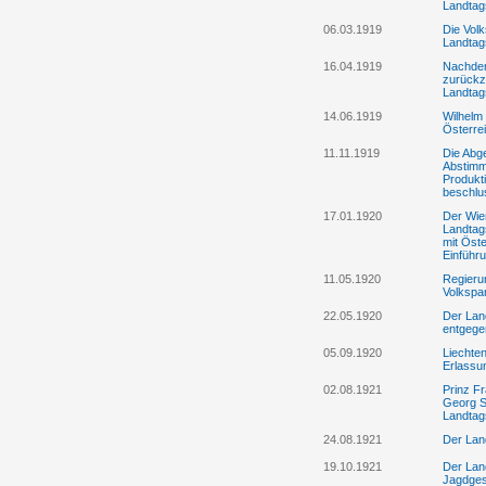
Landtag
06.03.1919
Die Volk
Landtag
16.04.1919
Nachdem
zurückz
Landtag
14.06.1919
Wilhelm 
Österre
11.11.1919
Die Abg
Abstimm
Produkt
beschlu
17.01.1920
Der Wie
Landtag
mit Öste
Einführ
11.05.1920
Regierun
Volkspa
22.05.1920
Der Lan
entgege
05.09.1920
Liechte
Erlassu
02.08.1921
Prinz Fr
Georg S
Landtag
24.08.1921
Der Lan
19.10.1921
Der Lan
Jagdges