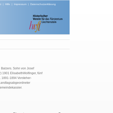
t
|
Hilfe
|
Impressum
|
Datenschutzerklärung
n Balzers. Sohn von Josef
) 1901 ElisabethWolfinger, fünf
 1891-1894 Vorsteher-
6 Landtagsabgeordneter
emeindekassier.