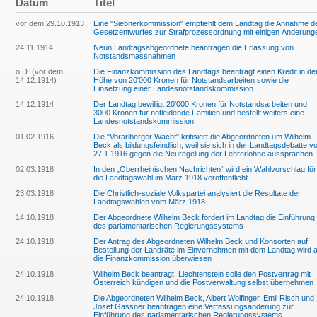
Datum
Titel
vor dem 29.10.1913
Eine "Siebnerkommission" empfiehlt dem Landtag die Annahme d
Gesetzentwurfes zur Strafprozessordnung mit einigen Änderung
24.11.1914
Neun Landtagsabgeordnete beantragen die Erlassung von
Notstandsmassnahmen
o.D. (vor dem
Die Finanzkommission des Landtags beantragt einen Kredit in de
14.12.1914)
Höhe von 20'000 Kronen für Notstandsarbeiten sowie die
Einsetzung einer Landesnotstandskommission
14.12.1914
Der Landtag bewilligt 20'000 Kronen für Notstandsarbeiten und
3000 Kronen für notleidende Familien und bestellt weiters eine
Landesnotstandskommission
01.02.1916
Die "Vorarlberger Wacht" kritisiert die Abgeordneten um Wilhelm
Beck als bildungsfeindlich, weil sie sich in der Landtagsdebatte 
27.1.1916 gegen die Neuregelung der Lehrerlöhne aussprachen
02.03.1918
In den „Oberrheinischen Nachrichten“ wird ein Wahlvorschlag für
die Landtagswahl im März 1918 veröffentlicht
23.03.1918
Die Christlich-soziale Volkspartei analysiert die Resultate der
Landtagswahlen vom März 1918
14.10.1918
Der Abgeordnete Wilhelm Beck fordert im Landtag die Einführung
des parlamentarischen Regierungssystems
24.10.1918
Der Antrag des Abgeordneten Wilhelm Beck und Konsorten auf
Bestellung der Landräte im Einvernehmen mit dem Landtag wird 
die Finanzkommission überwiesen
24.10.1918
Wilhelm Beck beantragt, Liechtenstein solle den Postvertrag mit
Österreich kündigen und die Postverwaltung selbst übernehmen
24.10.1918
Die Abgeordneten Wilhelm Beck, Albert Wolfinger, Emil Risch und
Josef Gassner beantragen eine Verfassungsänderung zur
Einführung des parlamentarischen Regierungssystems