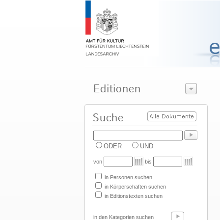
ODER
UND
von
bis
in Personen suchen
in Körperschaften suchen
in Editionstexten suchen
in den Kategorien suchen