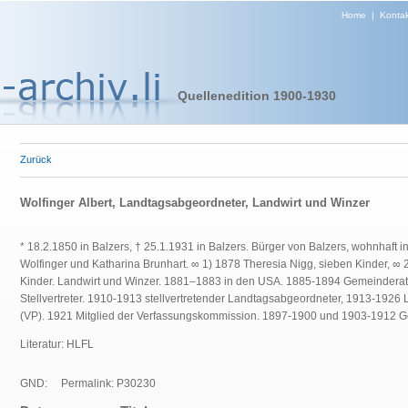
Home
|
Kontak
Quellenedition 1900-1930
Zurück
Wolfinger Albert, Landtagsabgeordneter, Landwirt und Winzer
* 18.2.1850 in Balzers, † 25.1.1931 in Balzers. Bürger von Balzers, wohnhaft i
Wolfinger und Katharina Brunhart. ∞
1) 1878 Theresia Nigg,
sieben Kinder, ∞ 2
Kinder. Landwirt und Winzer. 1881–1883 in den USA.
1885-1894 Gemeinderat.
Stellvertreter. 1910-1913 stellvertretender Landtagsabgeordneter, 1913-192
(VP). 1921 Mitglied der Verfassungskommission. 1897-1900 und 1903-1912 G
Literatur: HLFL
GND:
Permalink: P30230