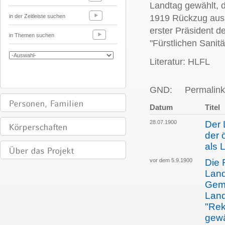
Landtag gewählt, 
in der Zeitleiste suchen
1919 Rückzug aus d
erster Präsident d
in Themen suchen
"Fürstlichen Sanitä
Literatur: HLFL
GND:
Permalink
Datum
Titel
28.07.1900
Der 
der 
als 
vor dem 5.9.1900
Die 
Land
Gem
Land
"Rek
gew