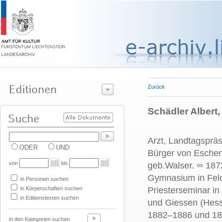
Zurück
Schädler Albert,
Arzt, Landtagspräs
ODER
UND
Bürger von Eschen.
von
bis
geb.Walser. ∞ 1872
Gymnasium in Feld
in Personen suchen
in Körperschaften suchen
Priesterseminar i
in Editionstexten suchen
und Giessen (Hess
1882–1886 und 189
in den Kategorien suchen