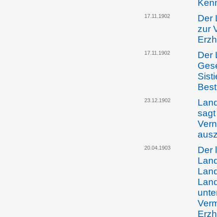
Kenn
17.11.1902
Der 
zur 
Erzh
17.11.1902
Der 
Gese
Sist
Bes
23.12.1902
Land
sagt
Vern
aus
20.04.1903
Der 
Land
Lan
Land
unte
Verm
Erzh