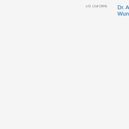
o.D. (Juli 1904)
Dr. 
Wuns
öste
Bekä
liec
30.09.1904
Das 
beri
Wass
Typ
Vers
fina
Joha
werd
21.11.1904
Land
teilt
liec
bevo
eine
zwis