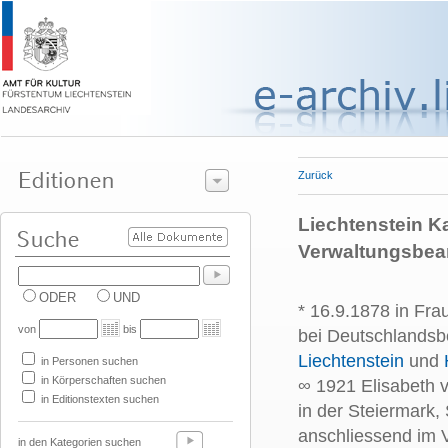
Zurück
Liechtenstein Ka
Verwaltungsbeam
ODER
UND
* 16.9.1878 in Fra
von
bis
bei Deutschlandsb
Liechtenstein
und
in Personen suchen
in Körperschaften suchen
∞ 1921 Elisabeth v
in Editionstexten suchen
in der Steiermark
anschliessend im 
in den Kategorien suchen