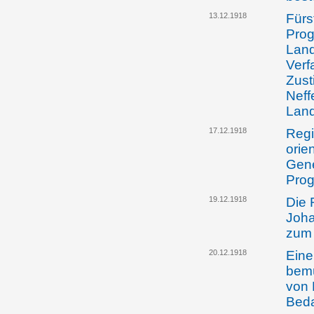
13.12.1918
Fürs
Pro
Land
Verf
Zust
Neff
Lan
17.12.1918
Regi
orie
Gene
Prog
19.12.1918
Die 
Joha
zum 
20.12.1918
Eine
bemü
von 
Beda