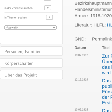
Bezirkshauptmanns
in der Zeitleiste suchen
Handelsministerium
Armee. 1918-1920
in Themen suchen
Literatur: HLFL;
H
GND:
Permalink
Datum
Titel
19.07.1912
Zur 
Über
das 
wird
12.12.1914
Das 
publ
Fürs
der 
Erst
13.02.1915
Das 