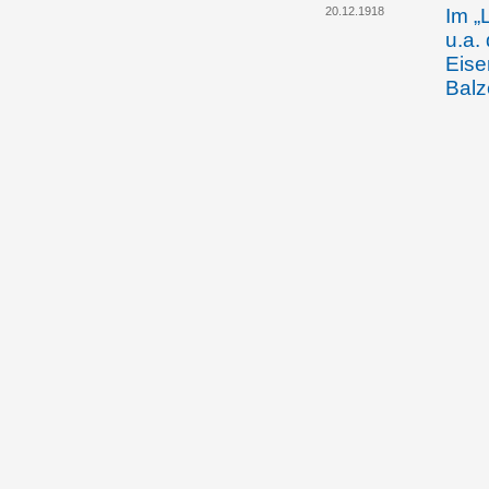
20.12.1918
Im „
u.a.
Eise
Balz
Lawe
22.12.1918
Prin
des 
vere
25.12.1918
Am W
Joha
"Für
Auss
Land
31.12.1918
Die 
bewil
Schw
03.01.1919
Die 
die 