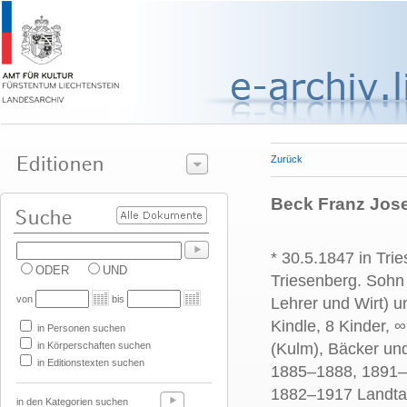
Zurück
Beck Franz Jos
* 30.5.1847 in Tri
ODER
UND
Triesenberg. Sohn
von
bis
Lehrer und Wirt) u
Kindle, 8 Kinder, 
in Personen suchen
in Körperschaften suchen
(Kulm), Bäcker un
in Editionstexten suchen
1885–1888, 1891–
1882–1917 Landta
in den Kategorien suchen