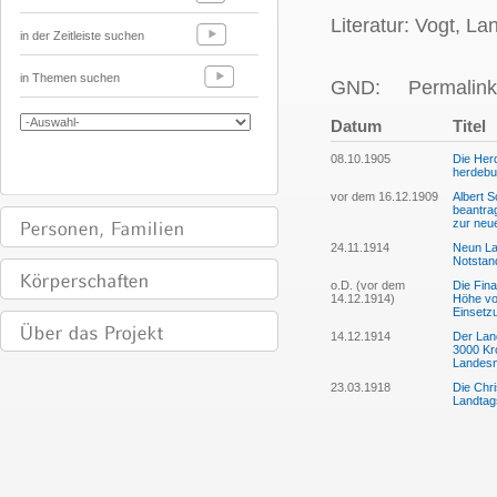
Literatur: Vogt, La
in der Zeitleiste suchen
in Themen suchen
GND:
Permalink
Datum
Titel
08.10.1905
Die Herd
herdebu
vor dem 16.12.1909
Albert 
beantra
zur neu
24.11.1914
Neun La
Notsta
o.D. (vor dem
Die Fin
14.12.1914)
Höhe vo
Einsetz
14.12.1914
Der Land
3000 Kro
Landesn
23.03.1918
Die Chri
Landtag