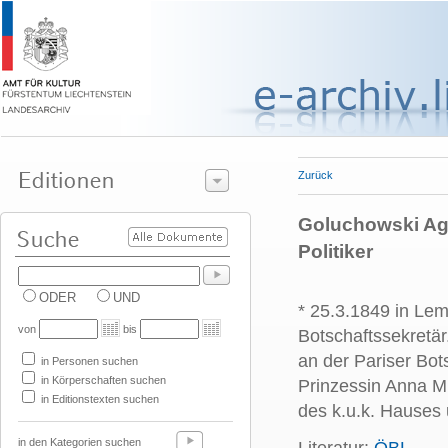
Zurück
Goluchowski Age
Politiker
ODER
UND
* 25.3.1849 in Lem
von
bis
Botschaftssekretär
an der Pariser Bot
in Personen suchen
in Körperschaften suchen
Prinzessin Anna M
in Editionstexten suchen
des k.u.k. Hauses
in den Kategorien suchen