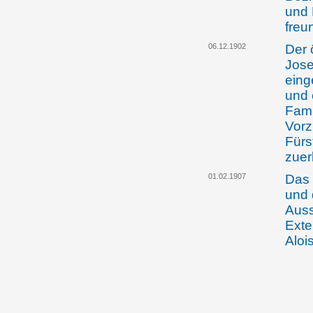
und 
freu
06.12.1902
Der 
Jose
eing
und 
Fami
Vorz
Fürs
zuer
01.02.1907
Das 
und 
Auss
Exter
Aloi