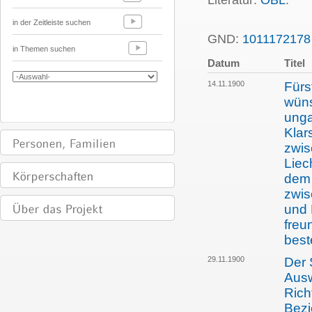
Literatur:
ÖBL
.
in der Zeitleiste suchen
GND:
1011172178
in Themen suchen
Datum
Titel
14.11.1900
Fürs
wüns
unga
Klar
zwis
Liec
dem 
zwis
und 
freu
bes
29.11.1900
Der 
Ausw
Rich
Bezi