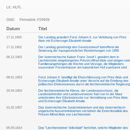
Lit.: HLFL
GND:
Permalink: P29939
Datum
Titel
17.11.1902
Der Landtag gratuliert Fürst Johann II. zur Verlobung von Prinz
Alois mit Erzherzogin Elisabeth Amalie
17.11.1902
Der Landtag genehmigt den Gesetzentwurf betreffend die
Sistierung der hausgesetzlichen Bestimmungen von 1895
06.12.1902
Der österreichische Kaiser Franz Josef I. gewährt dem in
Liechtenstein eingebürgerten Prinzen Alfred Alois und einigen sei
Familienangehörigen die Rechte und Vorzüge, die Mitgliedern
souveräner Fürstenhäuser am kaiserlichen Hof zuerkannt sind
08.01.1903
Fürst Johann II. bewilligt die Eheschliessung von Prinz Alois und
Erzherzogin Elisabeth Amalie unter Verzicht auf die Erteilung des
politischen Ehekonsenses durch die liechtensteinische Regierun
20.04.1903
Der liechtensteinische Klerus, der Landesausschuss, die
Landesbehörden und Landesverweser Karl von In der Maur
unterbreiten ihre Glückwünsche zur Vermählung von Prinz Alois
und Erzherzogin Elisabeth Amalie
01.02.1907
Das österreichische Justizministerium und das österreichisch-
ungarische Aussenministerium verneinen die Exterritorialität des
Prinzen Alfred Alois von Liechtenstein
05.09.1914
Das "Liechtensteiner Volksblatt" berichtet, welche Mitglieder des