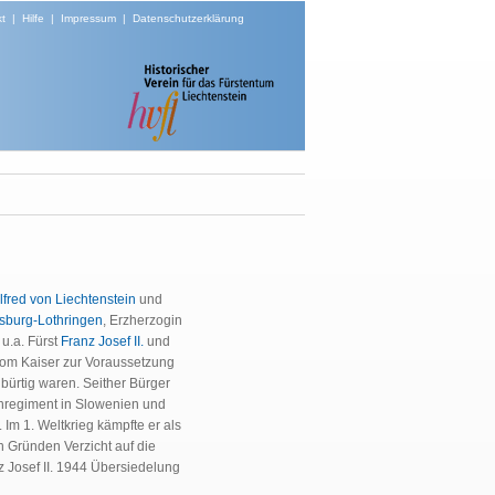
t
|
Hilfe
|
Impressum
|
Datenschutzerklärung
lfred von Liechtenstein
und
sburg-Lothringen
, Erzherzogin
 u.a. Fürst
Franz Josef II.
und
 vom Kaiser zur Voraussetzung
bürtig waren. Seither Bürger
enregiment in Slowenien und
Im 1. Weltkrieg kämpfte er als
n Gründen Verzicht auf die
z Josef II. 1944 Übersiedelung