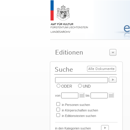
ODER
UND
von
bis
in Personen suchen
in Körperschaften suchen
in Editionstexten suchen
in den Kategorien suchen