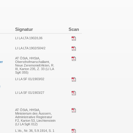
Signatur
Scan
LI LA LTA 1902/L06
LI LA LTA 1902/S04/2
AT ÖStA, HHStA,
ner
Obersthofmarschallamt,
Neue Zeremoniell Akten, R.
III, Karton 235, Z. 33 (LI LA
SgK 055)
LI LA SF 01/1903/02
g
LI LA SF 01/1903/27
AT ÖStA, HHStA,
Ministerium des Äussern,
Administrative Registratur
F2, Karton 53, Liechtenstein
(LI LA SgK 012)
L.Vo., Nr. 36, 5.9.1914, S. 1