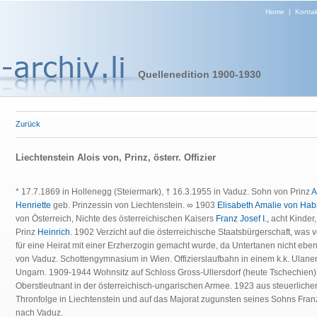
Home
|
Kontak
Quellenedition 1900-1930
Zurück
Liechtenstein Alois von, Prinz, österr. Offizier
* 17.7.1869 in Hollenegg (Steiermark), † 16.3.1955 in Vaduz. Sohn von Prinz
A
Henriette
geb. Prinzessin von Liechtenstein. ∞ 1903
Elisabeth Amalie von Hab
von Österreich, Nichte des österreichischen Kaisers
Franz Josef I.,
acht Kinder,
Prinz
Heinrich
. 1902 Verzicht auf die österreichische Staatsbürgerschaft, was
für eine Heirat mit einer Erzherzogin gemacht wurde, da Untertanen nicht eben
von Vaduz. Schottengymnasium in Wien. Offizierslaufbahn in einem k.k. Ulan
Ungarn. 1909-1944 Wohnsitz auf Schloss Gross-Ullersdorf (heute Tschechien). 
Oberstleutnant in der österreichisch-ungarischen Armee. 1923 aus steuerliche
Thronfolge in Liechtenstein und auf das Majorat zugunsten seines Sohns Fran
nach Vaduz.