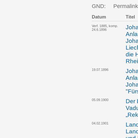
GND:
Permalink
Datum
Titel
Verf. 1885, komp.
Joha
24.6.1896
Anla
Joha
Liec
die 
Rhei
19.07.1896
Joha
Anla
Joha
"Für
05.09.1900
Der 
Vadu
„Rek
04.02.1901
Land
Land