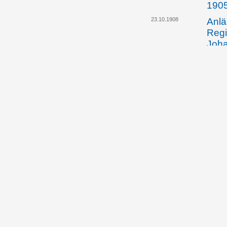
190
23.10.1908
Anlä
Regi
Joha
eine
grün
Feue
doti
13.11.1908
Das 
huld
sein
13.11.1908
Der 
betr
14./
des 
Joha
13.11.1908
Das 
beri
Dele