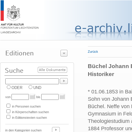
Zurück
Büchel Johann B
Historiker
ODER
UND
* 01.06.1853 in Ba
von
bis
Sohn von Johann B
Büchel. Neffe von
in Personen suchen
in Körperschaften suchen
Gymnasium in Feld
in Editionstexten suchen
Theologiestudium 
1884 Professor un
in den Kategorien suchen