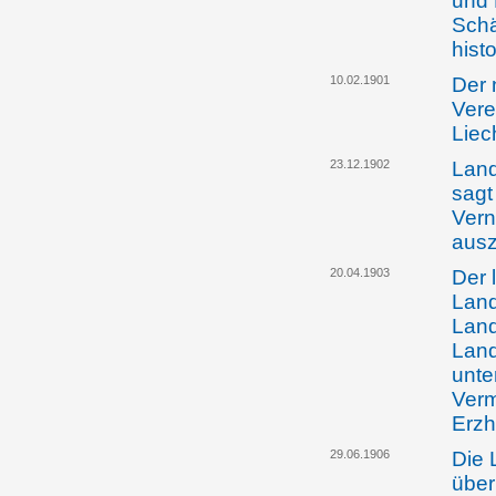
und 
Schä
hist
10.02.1901
Der 
Vere
Liec
23.12.1902
Land
sagt
Vern
aus
20.04.1903
Der 
Land
Lan
Land
unte
Verm
Erzh
29.06.1906
Die 
über