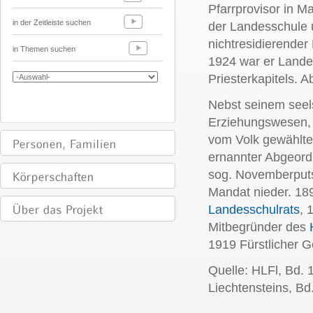
Pfarrprovisor in 
in der Zeitleiste suchen
der Landesschule u
nichtresidierende
in Themen suchen
1924 war er Lande
Priesterkapitels.
Ab
Nebst seinem seels
Erziehungswesen, a
vom Volk gewählte
ernannter Abgeord
sog. Novemberputs
Mandat nieder.
18
Landesschulrats
, 
Mitbegründer des
1919 Fürstlicher G
Quelle: HLFl, Bd. 
Liechtensteins, Bd