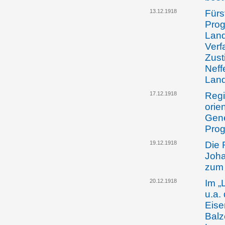
13.12.1918
Fürs
Pro
Land
Verf
Zust
Neff
Lan
17.12.1918
Regi
orie
Gene
Prog
19.12.1918
Die 
Joha
zum 
20.12.1918
Im „
u.a.
Eise
Balz