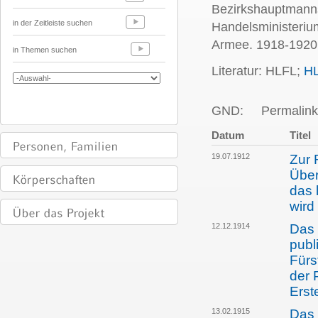
Bezirkshauptmanns
in der Zeitleiste suchen
Handelsministerium
Armee. 1918-1920
in Themen suchen
Literatur: HLFL;
H
GND:
Permalink
Datum
Titel
19.07.1912
Zur 
Über
das 
wird
12.12.1914
Das 
publ
Fürs
der 
Erst
13.02.1915
Das 