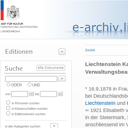
Zurück
Liechtenstein Ka
Verwaltungsbeam
ODER
UND
* 16.9.1878 in Fra
von
bis
bei Deutschlandsb
Liechtenstein
und
in Personen suchen
in Körperschaften suchen
∞ 1921 Elisabeth v
in Editionstexten suchen
in der Steiermark
anschliessend im 
in den Kategorien suchen