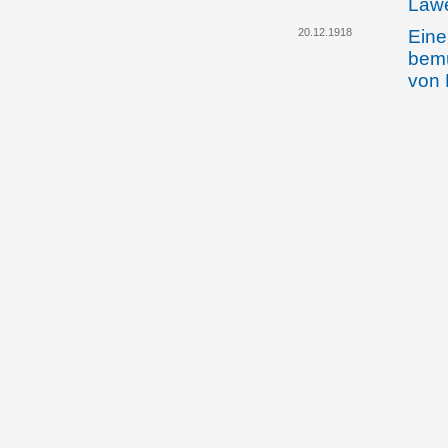
Lawe
20.12.1918
Eine
bemü
von 
Beda
22.12.1918
Prin
des 
vere
25.12.1918
Am W
Joha
"Für
Auss
Land
31.12.1918
Die 
bewil
Schw
03.01.1919
Die 
die 