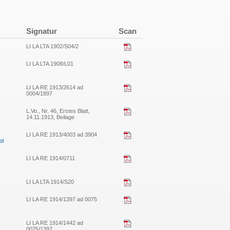
Signatur
Scan
LI LA LTA 1902/S04/2
LI LA LTA 1908/L01
LI LA RE 1913/2614 ad
0004/1897
L.Vo., Nr. 46, Erstes Blatt,
14.11.1913, Beilage
LI LA RE 1913/4003 ad 3904
ol
LI LA RE 1914/0711
LI LA LTA 1914/S20
LI LA RE 1914/1397 ad 0075
LI LA RE 1914/1442 ad
0075/1397