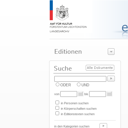
ODER
UND
von
bis
in Personen suchen
in Körperschaften suchen
in Editionstexten suchen
in den Kategorien suchen