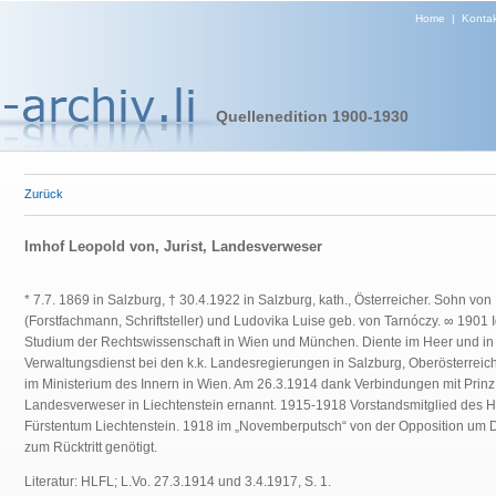
Home
|
Kontak
Quellenedition 1900-1930
Zurück
Imhof Leopold von, Jurist, Landesverweser
* 7.7. 1869 in Salzburg, † 30.4.1922 in Salzburg, kath., Österreicher. Sohn von
(Forstfachmann, Schriftsteller) und Ludovika Luise geb. von Tarnóczy. ∞ 1901 
Studium der Rechtswissenschaft in Wien und München. Diente im Heer und in 
Verwaltungsdienst bei den k.k. Landesregierungen in Salzburg, Oberösterreich 
im Ministerium des Innern in Wien. Am 26.3.1914 dank Verbindungen mit Prin
Landesverweser in Liechtenstein ernannt. 1915-1918 Vorstandsmitglied des Hi
Fürstentum Liechtenstein. 1918 im „Novemberputsch“ von der Opposition um 
zum Rücktritt genötigt.
Literatur: HLFL; L.Vo. 27.3.1914 und 3.4.1917, S. 1.