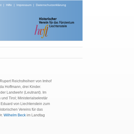
t
|
Hilfe
|
Impressum
|
Datenschutzerklärung
 Rupert Reichsfreiherr von Imhof
Ida Hoffmann, drei Kinder.
der Landwehr (Leutnant). Im
und Tirol; Ministerialsekretär
z Eduard von Liechtenstein zum
storischen Vereins für das
Dr.
Wilhelm Beck
im Landtag