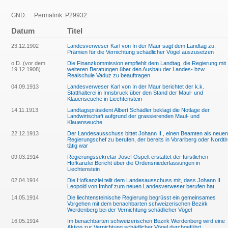
GND:
Permalink: P29932
Datum
Titel
23.12.1902
Landesverweser Karl von In der Maur sagt dem Landtag zu,
Prämien für die Vernichtung schädlicher Vögel auszusetzen
o.D. (vor dem
Die Finanzkommission empfiehlt dem Landtag, die Regierung mit
19.12.1908)
weiteren Beratungen über den Ausbau der Landes- bzw.
Realschule Vaduz zu beauftragen
04.09.1913
Landesverweser Karl von In der Maur berichtet der k.k.
Statthalterei in Innsbruck über den Stand der Maul- und
Klauenseuche in Liechtenstein
14.11.1913
Landtagspräsident Albert Schädler beklagt die Notlage der
Landwirtschaft aufgrund der grassierenden Maul- und
Klauenseuche
22.12.1913
Der Landesausschuss bittet Johann II., einen Beamten als neuen
Regierungschef zu berufen, der bereits in Vorarlberg oder Nordtir
tätig war
09.03.1914
Regierungssekretär Josef Ospelt erstattet der fürstlichen
Hofkanzlei Bericht über die Ordensniederlassungen in
Liechtenstein
02.04.1914
Die Hofkanzlei teilt dem Landesausschuss mit, dass Johann II.
Leopold von Imhof zum neuen Landesverweser berufen hat
14.05.1914
Die liechtensteinische Regierung begrüsst ein gemeinsames
Vorgehen mit dem benachbarten schweizerischen Bezirk
Werdenberg bei der Vernichtung schädlicher Vögel
16.05.1914
Im benachbarten schweizerischen Bezirk Werdenberg wird eine
Aktion zur Vernichtung schädlicher Vögel durchgeführt