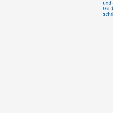
und 
Geld
schr
06.03.1919
Die 
Erhö
Land
Ober
16.04.1919
Nach
Volk
zurü
die 
Land
14.06.1919
Wilh
Aufl
Öste
11.11.1919
Die 
mach
Abst
dem 