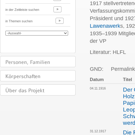
1917 stellvertrete
in der Zeitleiste suchen
Verfassungskommi
Präsident und 192
in Themen suchen
Lawenawerk
s, 19
1935–1939 Mitgli
der VP
Literatur: HLFL
GND:
Permalink
Datum
Titel
04.11.1916
Der 
Holz
Papi
Leop
Schw
wer
31.12.1917
Die 