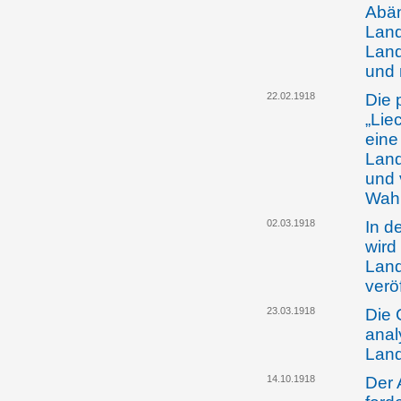
Abän
Land
Land
und
22.02.1918
Die 
„Lie
eine
Land
und 
Wah
02.03.1918
In d
wird
Land
veröf
23.03.1918
Die 
anal
Lan
14.10.1918
Der 