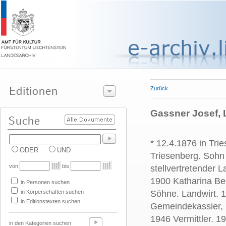
Zurück
Gassner Josef,
* 12.4.1876 in Tri
ODER
UND
Triesenberg. Soh
von
bis
stellvertretender 
1900 Katharina Be
in Personen suchen
in Körperschaften suchen
Söhne. Landwirt. 
in Editionstexten suchen
Gemeindekassier,
1946 Vermittler. 
in den Kategorien suchen