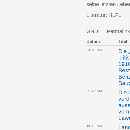
seine letzten Lebe
Literatur: HLFL
GND:
Permalink
Datum
Titel
04.07.1914
Die 
krit
1910
Best
Befä
Bau
25.07.1914
Die 
verö
auss
vom 
Law
19.09.1914
Land