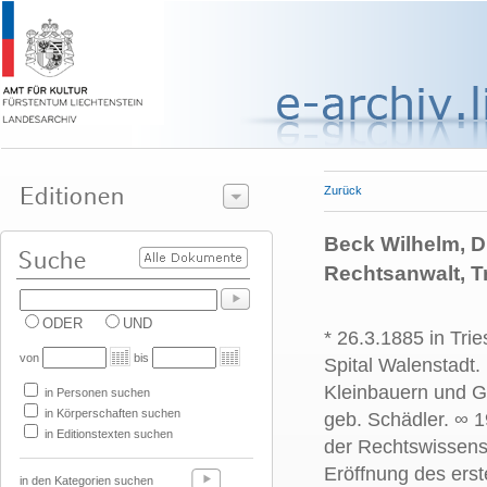
Zurück
Beck Wilhelm, Dr
Rechtsanwalt, 
ODER
UND
* 26.3.1885 in Tri
von
bis
Spital Walenstadt.
Kleinbauern und G
in Personen suchen
in Körperschaften suchen
geb. Schädler. ∞
1
in Editionstexten suchen
der Rechtswissensc
Eröffnung des erst
in den Kategorien suchen