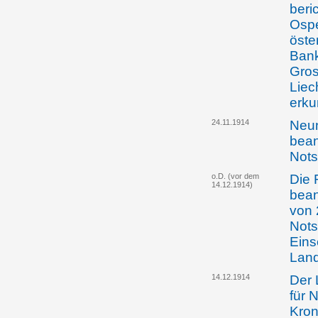
beri
Ospe
öste
Bank
Gros
Liec
erku
24.11.1914
Neu
bean
Not
o.D. (vor dem
Die 
14.12.1914)
bean
von 
Nots
Eins
Lan
14.12.1914
Der 
für 
Kron