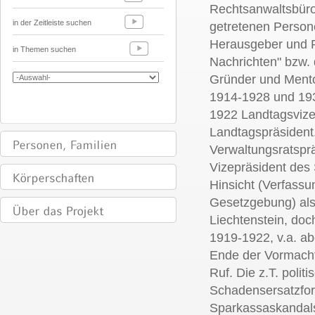
Rechtsanwaltsbüros
in der Zeitleiste suchen
getretenen Person
Herausgeber und R
in Themen suchen
Nachrichten" bzw. 
Gründer und Ment
1914-1928 und 19
1922 Landtagsviz
Landtagspräsident
Verwaltungsratspr
Vizepräsident des S
Hinsicht (Verfassun
Gesetzgebung) al
Liechtenstein, doc
1919-1922, v.a. ab
Ende der Vormachts
Ruf. Die z.T. politi
Schadensersatzfo
Sparkassaskandals