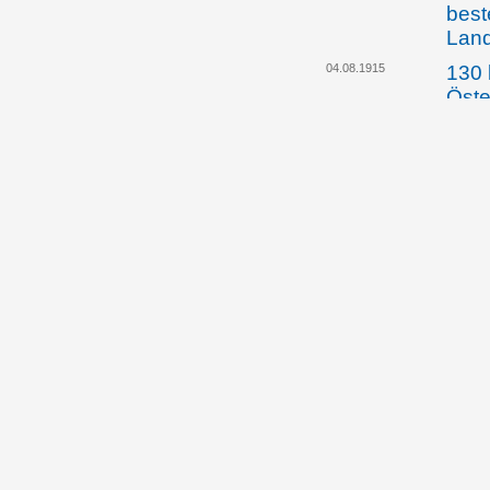
best
Lan
04.08.1915
130 
Öste
Arbe
werd
die 
dafü
hei
01.02.1916
Die 
Abge
bildu
Land
gege
Lehr
30.10.1917
Land
künd
Regi
Einf