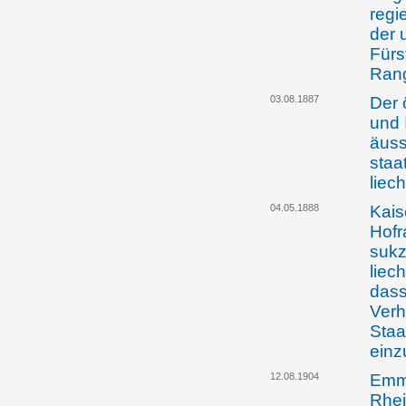
regi
der 
Fürs
Rang
03.08.1887
Der 
und 
äuss
staa
liec
04.05.1888
Kais
Hofr
sukz
liec
dass
Verh
Staa
einz
12.08.1904
Emma
Rhei