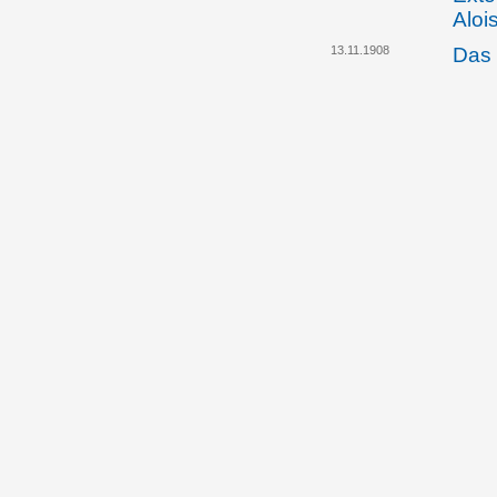
Aloi
13.11.1908
Das 
beri
Dele
II. 
Regi
13.10.1911
Das 
beri
Schl
abg
Rest
Vadu
16.12.1913
Regi
info
der 
Beis
von 
05.09.1914
Das 