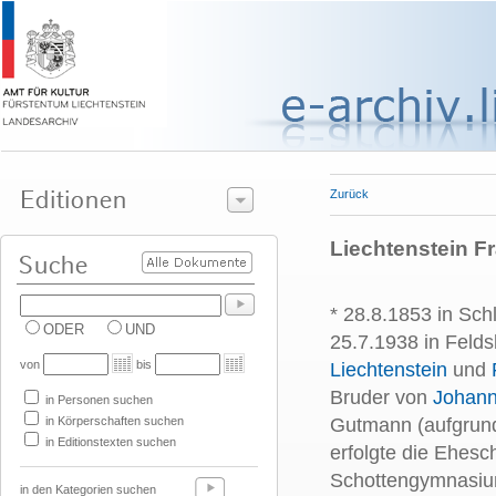
Zurück
Liechtenstein Fra
* 28.8.1853 in Sch
ODER
UND
25.7.1938 in Feld
von
bis
Liechtenstein
und
Bruder von
Johann 
in Personen suchen
in Körperschaften suchen
Gutmann (aufgrund
in Editionstexten suchen
erfolgte die Ehesc
Schottengymnasiu
in den Kategorien suchen