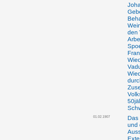
Joha
Gebe
Beha
Wein
den 
Arbe
Spoe
Fran
Wied
Vadu
Wied
durc
Zuse
Volk
50jä
Schw
01.02.1907
Das 
und 
Auss
Exter