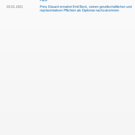
Paris
03.01.1921
Prinz Eduard ermahnt Emil Beck, seinen gesellschaftlichen und
repräsentativen Pflichten als Diplomat nachzukommen