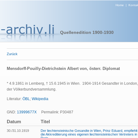
Home
|
Kontak
Quellenedition 1900-1930
Zurück
Mensdorff-Pouilly-Dietrichstein Albert von, österr. Diplomat
* 4.9.1861 in Lemberg, † 15.6.1945 in Wien. 1904-1914 Gesandter in London, 
der Völkerbundversammlung.
Literatur:
ÖBL
;
Wikipedia
GND:
13999677X
Permalink: P30487
Datum
Titel
30./31.10.1919
Der liechtensteinische Gesandte in Wien, Prinz Eduard, empfiehlt
die Akkreditierung eines eigenen liechtensteinischen Vertreters in