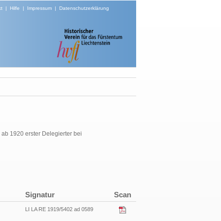
t
|
Hilfe
|
Impressum
|
Datenschutzerklärung
ab 1920 erster Delegierter bei
Signatur
Scan
LI LA RE 1919/5402 ad 0589