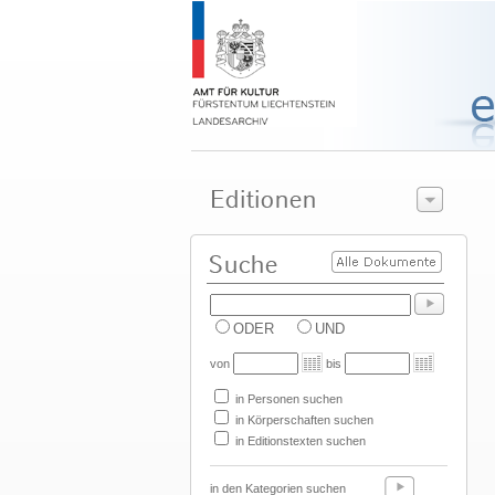
ODER
UND
von
bis
in Personen suchen
in Körperschaften suchen
in Editionstexten suchen
in den Kategorien suchen