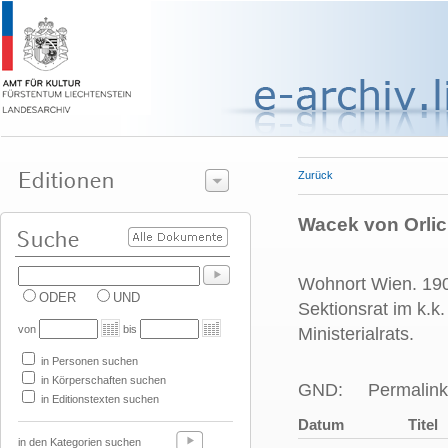
Zurück
Wacek von Orlic A
Wohnort Wien. 190
ODER
UND
Sektionsrat im k.k
von
bis
Ministerialrats.
in Personen suchen
in Körperschaften suchen
GND:
Permalink
in Editionstexten suchen
Datum
Titel
in den Kategorien suchen