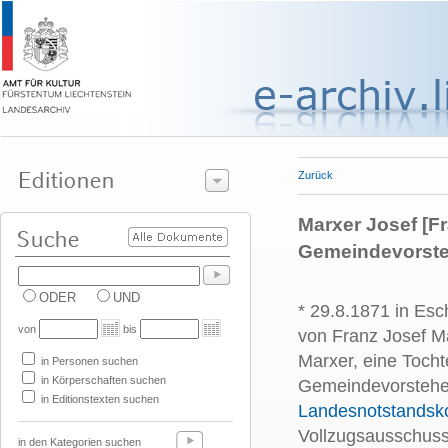
Zurück
Marxer Josef [F
Gemeindevorste
ODER
UND
* 29.8.1871 in Es
von
bis
von Franz Josef M
Marxer, eine Tocht
in Personen suchen
in Körperschaften suchen
Gemeindevorsteher,
in Editionstexten suchen
Landesnotstandsk
Vollzugsausschuss
in den Kategorien suchen