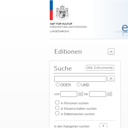
ODER
UND
von
bis
in Personen suchen
in Körperschaften suchen
in Editionstexten suchen
in den Kategorien suchen