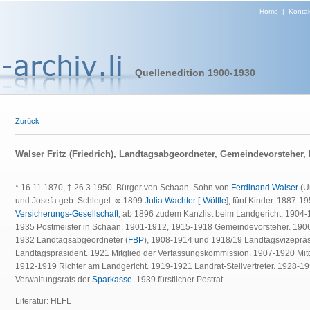
Home
|
Kontak
Quellenedition 1900-1930
Zurück
Walser Fritz (Friedrich), Landtagsabgeordneter, Gemeindevorsteher,
* 16.11.1870, † 26.3.1950. Bürger von Schaan. Sohn von
Ferdinand Walser
(Un
und Josefa geb. Schlegel. ∞ 1899
Julia Wachter [-Wölfle
], fünf Kinder. 1887-1
Versicherungs-Gesellschaft
, ab 1896 zudem Kanzlist beim Landgericht, 1904-
1935 Postmeister in Schaan. 1901-1912, 1915-1918 Gemeindevorsteher. 190
1932 Landtagsabgeordneter (
FBP
), 1908-1914 und 1918/19 Landtagsvizeprä
Landtagspräsident. 1921 Mitglied der Verfassungskommission. 1907-1920 Mit
1912-1919 Richter am Landgericht. 1919-1921 Landrat-Stellvertreter. 1928-1
Verwaltungsrats der
Sparkasse
. 1939 fürstlicher Postrat.
Literatur: HLFL