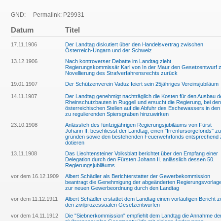
GND:
Permalink: P29931
Datum
Titel
17.11.1906
Der Landtag diskutiert über den Handelsvertrag zwischen
Österreich-Ungarn und der Schweiz
13.12.1906
Nach kontroverser Debatte im Landtag zieht
Regierungskommissär Karl von In der Maur den Gesetzentwurf 
Novellierung des Strafverfahrensrechts zurück
19.01.1907
Der Schützenverein Vaduz feiert sein 25jähriges Vereinsjubiläum
14.11.1907
Der Landtag genehmigt nachträglich die Kosten für den Ausbau d
Rheinschutzbauten in Ruggell und ersucht die Regierung, bei den
österreichischen Stellen auf die Abfuhr des Eschewassers in den
zu regulierenden Spiersgraben hinzuwirken
23.10.1908
Anlässlich des fünfzigjährigen Regierungsjubiläums von Fürst
Johann II. beschliesst der Landtag, einen "Irrenfürsorgefonds" zu
gründen sowie den bestehenden Feuerwehrfonds entsprechend 
dotieren
13.11.1908
Das Liechtensteiner Volksblatt berichtet über den Empfang einer
Delegation durch den Fürsten Johann II. anlässlich dessen 50.
Regierungsjubiläums
vor dem 16.12.1909
Albert Schädler als Berichterstatter der Gewerbekommission
beantragt die Genehmigung der abgeänderten Regierungsvorlag
zur neuen Gewerbeordnung durch den Landtag
vor dem 11.12.1911
Albert Schädler erstattet dem Landtag einen vorläufigen Bericht z
den zivilprozessualen Gesetzentwürfen
vor dem 14.11.1912
Die "Siebnerkommission" empfiehlt dem Landtag die Annahme de