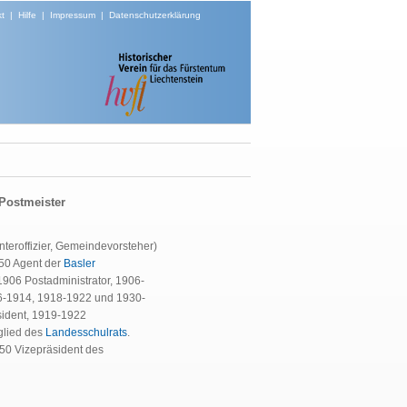
t
|
Hilfe
|
Impressum
|
Datenschutzerklärung
 Postmeister
teroffizier, Gemeindevorsteher)
950 Agent der
Basler
1906 Postadministrator, 1906-
6-1914, 1918-1922 und 1930-
sident, 1919-1922
glied des
Landesschulrats
.
950 Vizepräsident des