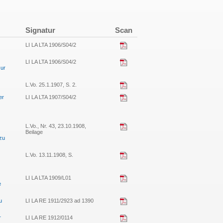
Signatur
Scan
LI LA LTA 1906/S04/2
LI LA LTA 1906/S04/2
zur
L.Vo. 25.1.1907, S. 2.
er
LI LA LTA 1907/S04/2
L.Vo., Nr. 43, 23.10.1908,
Beilage
zu
L.Vo. 13.11.1908, S.
LI LA LTA 1909/L01
e
u
LI LA RE 1911/2923 ad 1390
r
LI LA RE 1912/0114