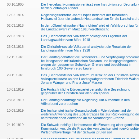
08.10.1905
Die Herdebuchkommission erlässt eine Instruktion zur Beurteilun
herdebuchfähiger Rinder
12.02.1914
Regierungssekretär Josef Ospelt berichtet der fürstlichen
Hofkanzlei über die laufende Notstandsaktion für die Landwirtsch
02.03.1918
In den „Oberrheinischen Nachrichten“ wird ein Wahlvorschlag für
die Landtagswahl im März 1918 veröffentlicht
22.03.1918
Das „Liechtensteiner Volksblatt“ beklagt das Ergebnis der
Landtagswahlen vom März 1918
23.03.1918
Die Christlich-soziale Volkspartei analysiert die Resultate der
Landtagswahlen vom März 1918
12.11.1918
Der Landtag debattiert die Sicherheits- und Verpflegungsproblem
bei Kriegsende mit italienischen Soldaten und Kriegsgefangenen
wegen der gesperrten Schweizer Grenze und beschliesst in
Innsbruck 100 Gewehre zu kaufen
29.11.1918
Das „Liechtensteiner Volksblatt“ übt Kritik an der Christlich-sozial
Volkspartei sowie an den Landtagsabgeordneten Friedrich Walser
Johann Wanger und Franz Josef Marxer
18.01.1919
Die Fortschrittliche Bürgerpartei verteidigt ihre Bezeichnung
gegenüber der Christlich-sozialen Volkspartei
28.08.1919
Der Landtag beauftragt die Regierung, um Aufnahme in den
Völkerbund zu ersuchen
10.09.1919
Die liechtensteinische Gesandtschaft in Wien beharrt auf der
weiteren Anwendung des Zollvertrages bis zur Rückverlegung de
österreichischen Zollwache an die Vorarlberger Grenze
24.10.1919
Die Schweiz schlägt Liechtenstein die Einsetzung einer gemischt
Kommission vor, die die Frage der von Liechtenstein gewünschte
Wirtschaftsverträge mit der Schweiz prüfen soll