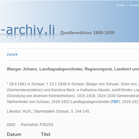
Home
|
Kontak
Quellenedition 1900-1930
Zurück
Wanger Johann, Landtagsabgeordneter, Regierungsrat, Landwirt un
* 28.9.1881 in Schaan, † 13.7.1938 in Schaan. Bürger von Schaan. Sohn von
(Gemeindevorsteher) und Karolina Beck. ∞ Katharina Häusle, zwölf Kinder. L
(Gründung von diversen Kleinbetrieben). 1915-1918, 1924-1930 Gemeinderat
Stellvertreter von Schaan, 1918-1922 Landtagsabgeordneter (
FBP
), 1919-192
Literatur: HLFL; Stammtafeln Schaan, S. 144-145.
GND:
Permalink: P30254
Datum
Titel