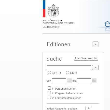
ODER
UND
von
bis
in Personen suchen
in Körperschaften suchen
in Editionstexten suchen
in den Kategorien suchen