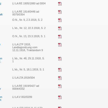
g
LI LA RE 1905/1880 ad 0004
LI LA RE 1914/0446 ad
aft
0075/0354
O.N., Nr. 9, 2.3.1918, S. 2
L.Vo., Nr. 12, 22.3.1918, S. 2
O.N., Nr. 13, 23.3.1918, S. 1
e
LI LA LTP 1918,
Landtagssitzung vom
12.11.1918, Traktandum 9
en
L.Vo., Nr. 48, 29.11.1918, S.
,
1
L.Vo., Nr. 5, 18.1.1919, S. 1
LI LA LTA 1919/S04
LI LA RE 1919/5427 ad
r
0004/4332
en
LI LA V 002/0299
n