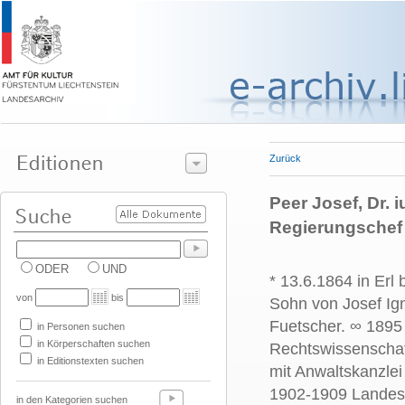
Zurück
Peer Josef, Dr. i
Regierungschef
ODER
UND
* 13.6.1864 in Erl 
von
bis
Sohn von Josef Ig
Fuetscher.
∞ 189
in Personen suchen
in Körperschaften suchen
Rechtswissenschaft
in Editionstexten suchen
mit Anwaltskanzlei
1902-1909 Landesh
in den Kategorien suchen