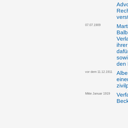
Advo
Rech
vers
07.07.1909
Mart
Balb
Verl
ihre
dafü
sowi
den 
vor dem 11.12.1911
Albe
eine
zivi
Mitte Januar 1919
Verf
Bec