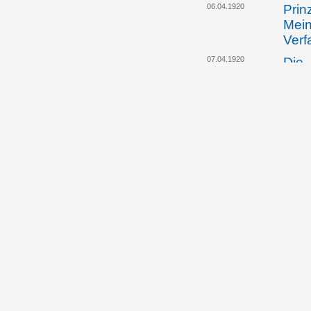
06.04.1920
Prin
Mein
Verf
07.04.1920
Die 
wend
eine
Jose
10.04.1920
Das 
stre
für 
hera
13.04.1920
Die 
spri
zukü
Vert
13.04.1920
Land
über
in d