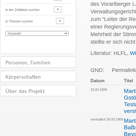
des Vorarlberger L
in der Zeitleiste suchen
Verwaltungsgerich
zum "Leiter der Re
in Themen suchen
einer Regierungsvo
Mehrheit der Stim
stellte er sich nic
Literatur: HLFL,
Wi
GND:
Permalink
Datum
Titel
23.03.1909
Mart
Gstö
Test
vers
vermutlich 26.05.1909
Mart
Balb
Bevo