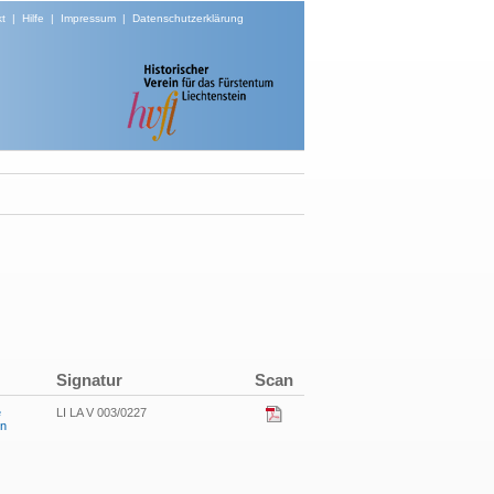
t
|
Hilfe
|
Impressum
|
Datenschutzerklärung
Signatur
Scan
e
LI LA V 003/0227
in