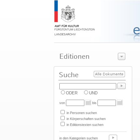
ODER
UND
von
bis
in Personen suchen
in Körperschaften suchen
in Editionstexten suchen
in den Kategorien suchen