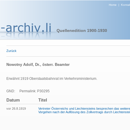
Home
|
Kontak
Quellenedition 1900-1930
Zurück
Nowotny Adolf, Dr., österr. Beamter
Erwähnt 1919 Oberstaatsbahnrat im Verkehrsministerium.
GND:
Permalink: P30295
Datum
Titel
vor 26.8.1919
Vertreter Österreichs und Liechtensteins besprechen das weiter
Vorgehen nach der Auflösung des Zollvertrags durch Liechtenste