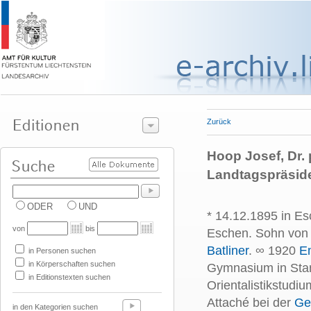
Zurück
Hoop Josef, Dr. p
Landtagspräsid
ODER
UND
* 14.12.1895 in Es
von
bis
Eschen. Sohn vo
Batliner
. ∞ 1920
Em
in Personen suchen
in Körperschaften suchen
Gymnasium in Stan
in Editionstexten suchen
Orientalistikstudiu
Attaché bei der
Ge
in den Kategorien suchen