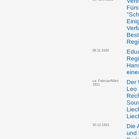
Vert
Fürs
"Sch
Eini
Verf
Best
Regi
08.11.1920
Edua
Regi
Hans
eine
ca. Februar/März
Der 
1921
Leo 
Rech
Souv
Liec
Liec
10.12.1921
Die 
und 