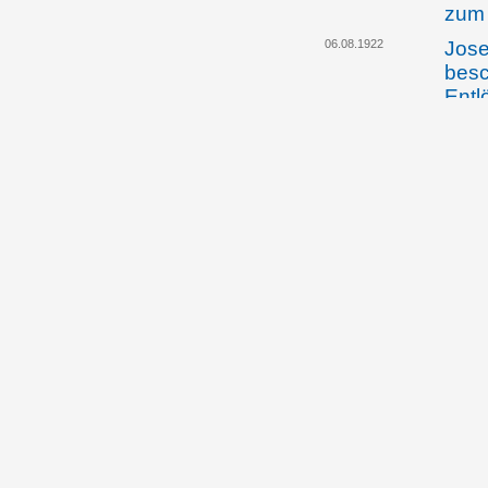
zum 
06.08.1922
Jose
besc
Entl
12.08.1922
Das 
Auss
der 
vorg
Sic
07.02.1923
Jose
teil
Wien
auf 
ausw
09.02.1923
Die 
Vors
Gesc
öste