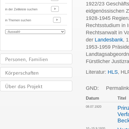
1922/23 Geschäftst
in der Zeitleiste suchen
eidgenössischen Zo
1928-1945 Regieru
in Themen suchen
Rechtsstudium in I
Rechtsanwalt in V
der
Landesbank
, 
1953-1959 Präside
Landtagsabgeordne
Fürstlicher Justizra
Literatur:
HLS
, HL
GND:
Permalink
Datum
Titel
08.07.1920
Prin
Verf
Bec
10.-15.9.1920