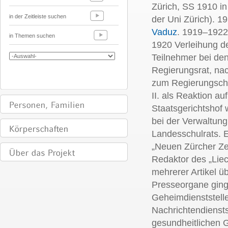
Zürich, SS 1910 in 
in der Zeitleiste suchen
der Uni Zürich). 
Vaduz
. 1919–1922
in Themen suchen
1920 Verleihung de
Teilnehmer bei d
Regierungsrat, na
zum Regierungsche
II. als Reaktion a
Staatsgerichtshof 
bei der Verwaltung
Landesschulrats. 
„Neuen Zürcher Z
Redaktor des „Liec
mehrerer Artikel ü
Presseorgane ginge
Geheimdienststell
Nachrichtendiensts
gesundheitlichen 