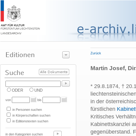
Zurück
Martin Josef, Dir
* 29.8.1874, † 20.
ODER
UND
liechtensteinische
von
bis
in der österreichi
fürstlichen
Kabinet
in Personen suchen
in Körperschaften suchen
Kritisches Verhält
in Editionstexten suchen
Kabinettskanzlei au
gegenüberstand. F
in den Kategorien suchen