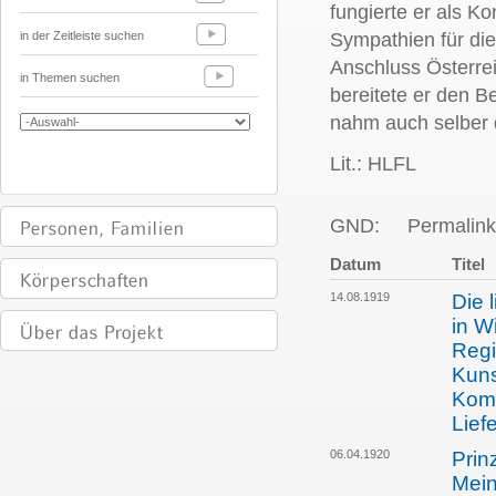
fungierte er als K
in der Zeitleiste suchen
Sympathien für die
Anschluss Österre
in Themen suchen
bereitete er den B
nahm auch selber d
Lit.: HLFL
GND:
Permalink
Datum
Titel
14.08.1919
Die 
in W
Regi
Kuns
Kom
Lief
06.04.1920
Prin
Mein