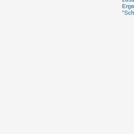
Erge
"Sch
15.09.1920
Ents
II. 
(Fas
15.09.1920
Fürs
zum 
für 
o.D. (ca. 16.9.1920)
Ergä
"Sc
18.09.1920
Fürs
Audi
"Sch
Dele
gewä
Jose
Regi
bere