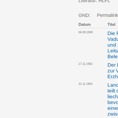
Literatur: HLFL
GND:
Permalink
Datum
Titel
06.09.1900
Die 
Vadu
und 
Leit
Bel
17.11.1902
Der 
zur 
Erzh
21.11.1904
Land
teilt
liec
bevo
eine
zwis