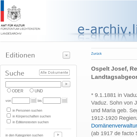
Zurück
Ospelt Josef, R
Landtagsabgeor
ODER
UND
* 9.1.1881 in Vadu
von
bis
Vaduz. Sohn von J
und Maria geb. Seg
in Personen suchen
in Körperschaften suchen
1912-1920 Regieru
in Editionstexten suchen
Domänenverwaltu
(ab 1917 de facto 
in den Kategorien suchen