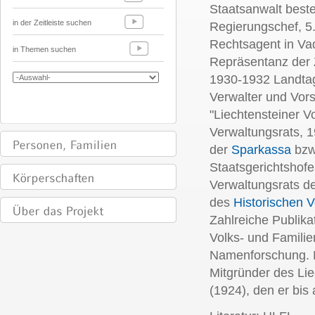
Staatsanwalt beste
in der Zeitleiste suchen
Regierungschef, 5
Rechtsagent in Va
in Themen suchen
Repräsentanz der Z
1930-1932 Landta
Verwalter und Vor
"Liechtensteiner Vo
Verwaltungsrats, 1
der
Sparkassa
bzw
Staatsgerichtshof
Verwaltungsrats de
des
Historischen V
Zahlreiche Publika
Volks- und Famili
Namenforschung. 
Mitgründer des Lie
(1924), den er bis 