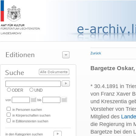
Zurück
Bargetze Oskar,
* 30.4.1891 in Tri
ODER
UND
von Franz Xaver B
von
bis
und Kreszentia geb
Vorsteher von Tri
in Personen suchen
in Körperschaften suchen
Mitglied des
Lande
in Editionstexten suchen
die Regierung im 
Bargetze bei den 
in den Kategorien suchen