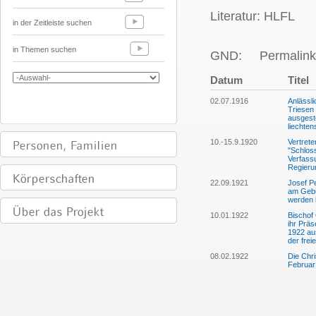
Literatur: HLFL
in der Zeitleiste suchen
in Themen suchen
GND:
Permalink
Datum
Titel
02.07.1916
Anlässl
Triesen 
ausgeste
liechte
10.-15.9.1920
Vertrete
"Schlos
Verfass
Regieru
22.09.1921
Josef Pe
am Gebu
werden
10.01.1922
Bischof
ihr Präs
1922 aus
der fre
08.02.1922
Die Chri
Februar