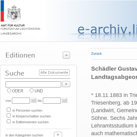
Zurück
Schädler Gustav,
Landtagsabgeor
ODER
UND
* 18.11.1883 in Tr
von
bis
Triesenberg, ab 1
(Landwirt, Gemein
in Personen suchen
in Körperschaften suchen
Söhne. Sechs Jahr
in Editionstexten suchen
Lehramtsstudium in
auch mathematisch-
in den Kategorien suchen