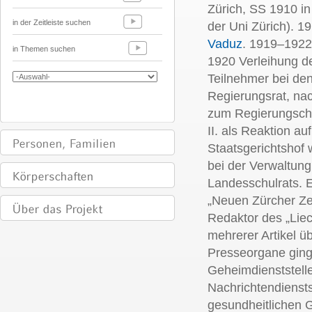
Zürich, SS 1910 in 
in der Zeitleiste suchen
der Uni Zürich). 
Vaduz
. 1919–1922
in Themen suchen
1920 Verleihung de
Teilnehmer bei d
Regierungsrat, na
zum Regierungsche
II. als Reaktion a
Staatsgerichtshof 
bei der Verwaltung
Landesschulrats. 
„Neuen Zürcher Z
Redaktor des „Liec
mehrerer Artikel ü
Presseorgane ginge
Geheimdienststell
Nachrichtendiensts
gesundheitlichen 