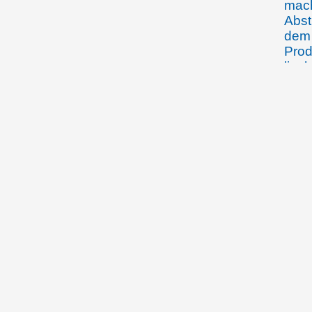
mach
Abst
dem 
Prod
liec
besc
Land
25.11.1919
Der 
Scha
17.01.1920
Der 
die 
Land
über
Öste
Schw
Fra
30.01.1920
Der 
Hand
dem 