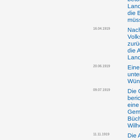
Land
die 
müss
16.04.1919
Nach
Volk
zurü
die 
Land
20.06.1919
Eine
unte
Wüns
09.07.1919
Die 
beri
eine
Geme
Büch
Wilh
11.11.1919
Die 