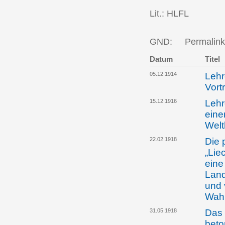
Lit.: HLFL
GND:
Permalink
Datum
Titel
05.12.1914
Lehr
Vort
15.12.1916
Lehr
eine
Welt
22.02.1918
Die 
„Lie
eine
Land
und 
Wah
31.05.1918
Das 
beto