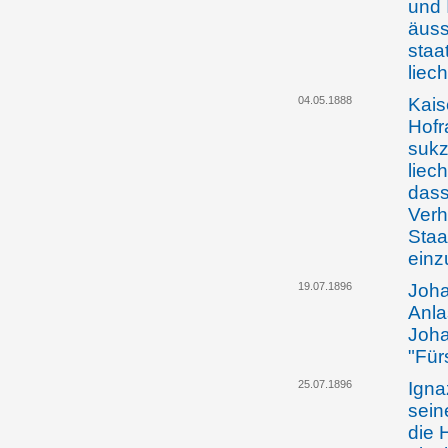
und 
äuss
staa
liec
04.05.1888
Kais
Hofr
sukz
liec
dass
Verh
Staa
einz
19.07.1896
Joha
Anla
Joha
"Für
25.07.1896
Igna
sein
die 