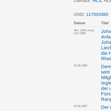
Literatur:
HLS
; HL
GND:
117003360
P
Datum
Titel
Verf. 1885, komp.
Joha
24.6.1896
Anla
Joha
Liec
die 
Rhei
02.06.1886
Dem 
wird
Mitg
regi
der 
Fürs
Rang
03.08.1887
Der 