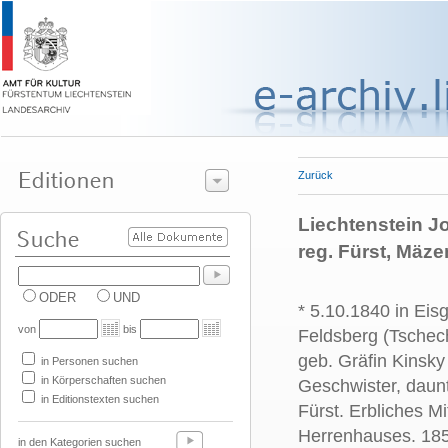
Zurück
Liechtenstein Jo
reg. Fürst, Mäze
ODER
UND
* 5.10.1840 in Eis
von
bis
Feldsberg (Tschec
geb. Gräfin Kinsky
in Personen suchen
in Körperschaften suchen
Geschwister, daun
in Editionstexten suchen
Fürst. Erbliches Mi
Herrenhauses. 185
in den Kategorien suchen