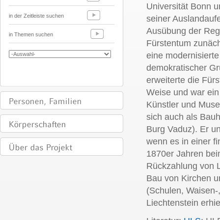
Universität Bonn 
in der Zeitleiste suchen
seiner Auslandaufen
Ausübung der Regi
in Themen suchen
Fürstentum zunächs
eine modernisierte
demokratischer Gru
erweiterte die Fü
Weise und war ein
Künstler und Mus
sich auch als Bauh
Burg Vaduz). Er un
wenn es in einer fi
1870er Jahren bei
Rückzahlung von L
Bau von Kirchen un
(Schulen, Waisen-
Liechtenstein erhi