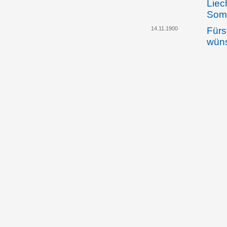
Liec
Somm
14.11.1900
Fürs
wüns
unga
Klar
zwis
Liec
dem 
zwis
und 
freu
bes
29.11.1900
Der 
Ausw
Rich
Bezi
und 
freu