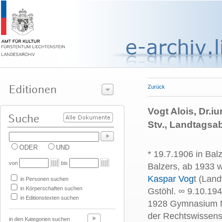
Zurück
Vogt Alois, Dr.i
Stv., Landtagsa
ODER
UND
* 19.7.1906 in Bal
von
bis
Balzers, ab 1933 
Kaspar Vog
t (Lan
in Personen suchen
in Körperschaften suchen
Gstöhl. ∞ 9.10.19
in Editionstexten suchen
1928 Gymnasium M
der Rechtswissensc
in den Kategorien suchen