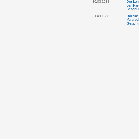
30.03.1938
Der Lan
den Part
Beschlü
21.04.1938
Der Aus
Vorarbei
Gesicht
29.04.1938
Liechten
Flüchtl
18.05.1938
Die Vate
Parteie
Liechten
25.05.1938
Der jüdi
Liechten
22.08.1938
Die Pol
Fluchthi
02.11.1938
Deutschl
stellen
09.12.1938
Die Regi
der Lan
Bilder d
13.12.1938
Die "Es
Dezembe
14.12.1938
Die Ver
freiem 
20.12.1938
Der Lan
20.12.1938
Die Regi
Greif ni