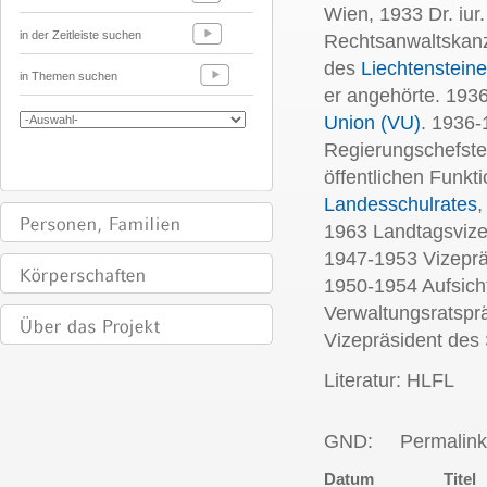
Wien, 1933 Dr. iur
in der Zeitleiste suchen
Rechtsanwaltskanz
des
Liechtenstein
in Themen suchen
er angehörte. 193
Union (VU)
. 1936-
Regierungschefstel
öffentlichen Funkt
Landesschulrates
,
1963 Landtagsvize
1947-1953 Vizeprä
1950-1954 Aufsich
Verwaltungsratspr
Vizepräsident des 
Literatur: HLFL
GND:
Permalink
Datum
Titel