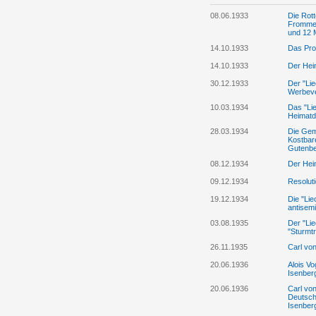
08.06.1933
Die Rott
Frommel
und 12 M
14.10.1933
Das Pro
14.10.1933
Der Heim
30.12.1933
Der "Lie
Werbeve
10.03.1934
Das "Lie
Heimatd
28.03.1934
Die Gem
Kostbar
Gutenbe
08.12.1934
Der Hei
09.12.1934
Resolut
19.12.1934
Die "Li
antisemi
03.08.1935
Der "Lie
"Sturmt
26.11.1935
Carl von
20.06.1936
Alois Vo
Isenber
20.06.1936
Carl vo
Deutsch
Isenber