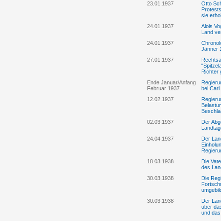
23.01.1937
Otto Sch
Protests
sie erh
24.01.1937
Alois Vo
Land ve
24.01.1937
Chronolo
Jänner 
27.01.1937
Rechtsa
"Spitzel
Richter
Ende Januar/Anfang
Regierun
Februar 1937
bei Car
12.02.1937
Regierun
Belastun
Beschla
02.03.1937
Der Abge
Landtag
24.04.1937
Der Land
Einholu
Regierun
18.03.1938
Die Vate
des Lan
30.03.1938
Die Reg
Fortschr
umgebil
30.03.1938
Der Lan
über da
und das